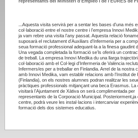
representants del Ministeri d'Empleo i de l'EURES de Fi
...
Aquesta visita servirá per a sentar les bases d'una més e
col·laboració entre el nostre centre i l'empresa Innovi Medik
ja vam rebre una visita l'any passat. Aquesta relació fonam
suposarà el reclutament d'Auxiliars d'Infermeria per a compl
seua formació professional adequant-la a la finesa gaudint 
Una vegada completada la formació se'ls oferirà un contracte
de treball. La empresa Innovi Medika du una llarga trajectòr
col·laboració amb el Col·legi d'Infermeria de València reclut
Infermers/es per a treballar en Finlandia. Arrel de la nostra 
amb Innovi Medika, vam establir relacions amb l'Institut de
(Finlandia), on els nostres alumnes podran realitzar les seu
pràctiques professionals mitjançant una beca Erasmus. La 
visitarà l'Ajuntament de Xàtiva on serà complimentada per
representants de la Corporació Municipal. Posteriorment,ja 
centre, podrà veure les instal·lacions i intercanviar experiè
formació dels dos sistemes educatius.