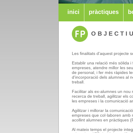
inici
pràctiques
b
OBJECTI
Les finalitats d'aquest projecte s
Establir una relació més sòlida i
empreses, atendre millor les se
de personal, i fer més ràpides le
d'incorporació dels alumnes al n
treball.
Facilitar als ex-alumnes un nou
recerca de treball, agilitzar els
les empreses i la comunicació amb
Agilitzar i millorar la comunicaci
empreses que col·laboren amb n
acollint alumnes en pràctiques 
Al mateix temps el projecte integr