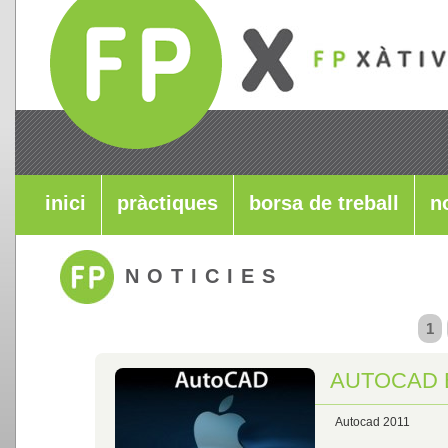
inici
pràctiques
borsa de treball
n
NOTICIES
1
AUTOCAD 
Autocad 2011